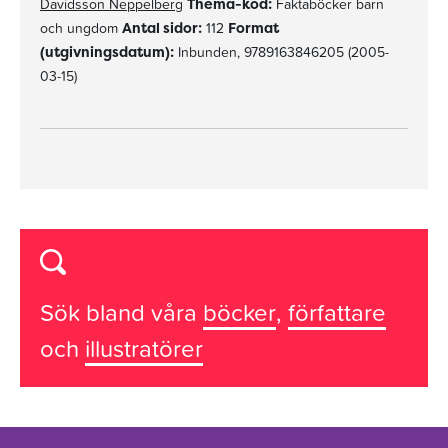
Davidsson Neppelberg
Thema-kod:
Faktaböcker barn
och ungdom
Antal sidor:
112
Format
(utgivningsdatum):
Inbunden, 9789163846205 (2005-
03-15)
Sök bland våra
böcker
,
författare
och
illustratörer