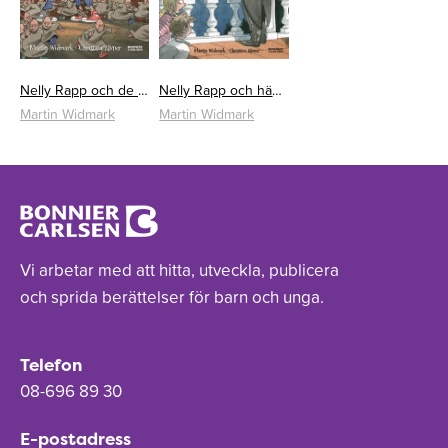
Nelly Rapp och de små under jorden
Nelly Rapp och häxornas natt
Martin Widmark
Martin Widmark
Vi arbetar med att hitta, utveckla, publicera
och sprida berättelser för barn och unga.
Telefon
08-696 89 30
E-postadress