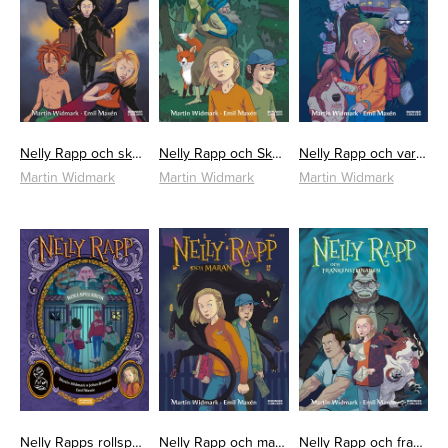
Nelly Rapp och skolan för högre magi
Nelly Rapp och Skogsfrun
Nelly Rapp och varulvarna
Martin Widmark
Martin Widmark
Martin Widmark
Nelly Rapps rollspelsbok för monsteragenter
Nelly Rapp och maran
Nelly Rapp och frankensteinaren