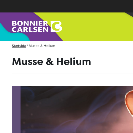
Startsida
/
Musse & Helium
Musse & Helium