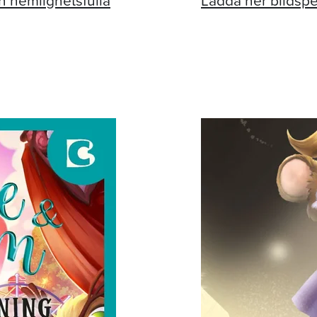
n hemlighetsfulla
Ladda ner bildsp