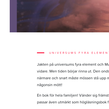
UNIVERSUMS FYRA ELEMEN
Jakten på universums fyra element och Mu
vidare. Men tiden börjar rinna ut. Den onds
närmare och snart måste mössen stå upp m
någonsin mött!
En bok för hela familjen! Vänder sig främst
passar även utmärkt som högläsningsbok för