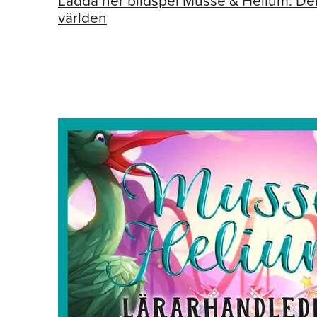
Ladda ner bildspel Musse & Helium: De
världen