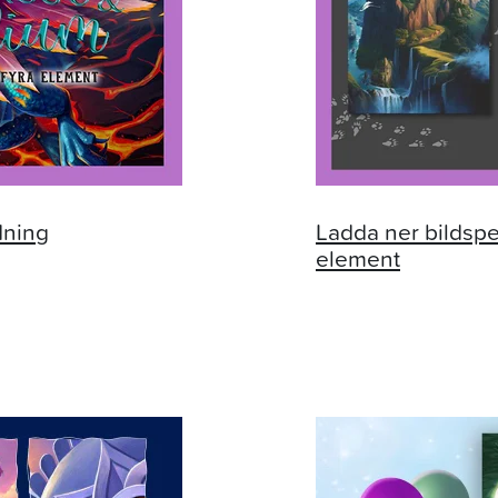
dning
Ladda ner bildsp
element