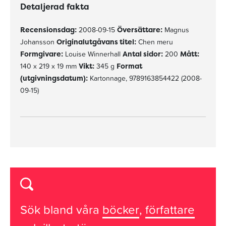
Detaljerad fakta
Recensionsdag:
2008-09-15
Översättare:
Magnus
Johansson
Originalutgåvans titel:
Chen meru
Formgivare:
Louise Winnerhall
Antal sidor:
200
Mått:
140 x 219 x 19 mm
Vikt:
345 g
Format
(utgivningsdatum):
Kartonnage, 9789163854422 (2008-
09-15)
Sök bland våra
böcker
,
författare