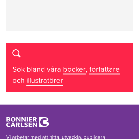
Sök bland våra
böcker
,
författare
och
illustratörer
Vi arbetar med att hitta, utveckla, publicera