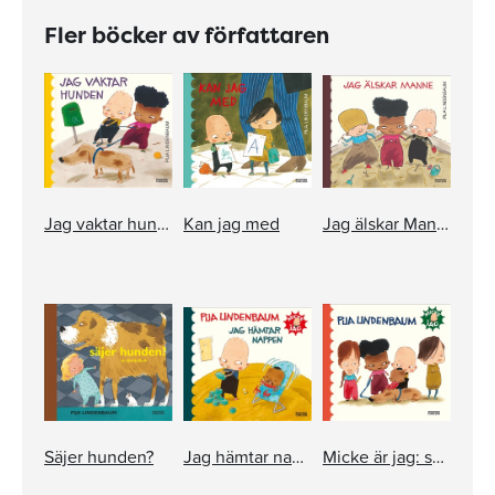
Fler böcker av författaren
Jag vaktar hunden
Kan jag med
Jag älskar Manne
Säjer hunden?
Jag hämtar nappen
Micke är jag: samlingsbox