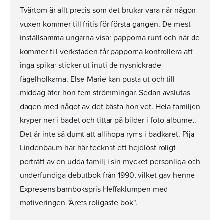
Tvärtom är allt precis som det brukar vara när någon
vuxen kommer till fritis för första gången. De mest
inställsamma ungarna visar papporna runt och när de
kommer till verkstaden får papporna kontrollera att
inga spikar sticker ut inuti de nysnickrade
fågelholkarna. Else-Marie kan pusta ut och till
middag äter hon fem strömmingar. Sedan avslutas
dagen med något av det bästa hon vet. Hela familjen
kryper ner i badet och tittar på bilder i foto-albumet.
Det är inte så dumt att allihopa ryms i badkaret. Pija
Lindenbaum har här tecknat ett hejdlöst roligt
porträtt av en udda familj i sin mycket personliga och
underfundiga debutbok från 1990, vilket gav henne
Expresens barnbokspris Heffaklumpen med
motiveringen "Årets roligaste bok".