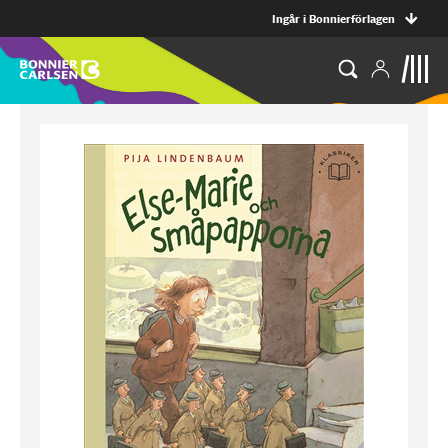
Ingår i Bonnierförlagen