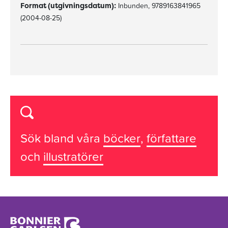
Format (utgivningsdatum):
Inbunden, 9789163841965
(2004-08-25)
Sök bland våra
böcker
,
författare
och
illustratörer