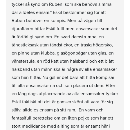
tycker så synd om Ruben, som ska behöva simma
där alldeles ensam." Eskil bestämmer sig för att
Ruben behöver en kompis. Men på vägen till
djuraffären hittar Eskil fullt med ensamsaker som det
är förfärligt synd om. En svart damstrumpa, en
tändsticksask utan tändstickor, en trasig högersko,
en pinne utan klubba, glasögonbågar utan glas, en
vänstersula, en röd katt utan halsband och ett blått
halsband utan människa är några av alla ensamsaker
som han hittar. Nu gäller det bara att hitta kompisar
till alla ensamsakerna och sen placera ut dem. Efter
en lång dags utplacerande av alla ensamsaker tycker
Eskil faktiskt att det är ganska skönt att vara för sig
själv, alldeles ensam på sitt rum. En varm och
fantasifull berättelse om en liten pojke som har ett
stort medlidande med allting som är ensamt här i