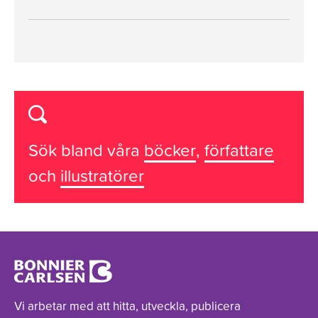
Sök bland våra
böcker
,
författare
och
illustratörer
Vi arbetar med att hitta, utveckla, publicera