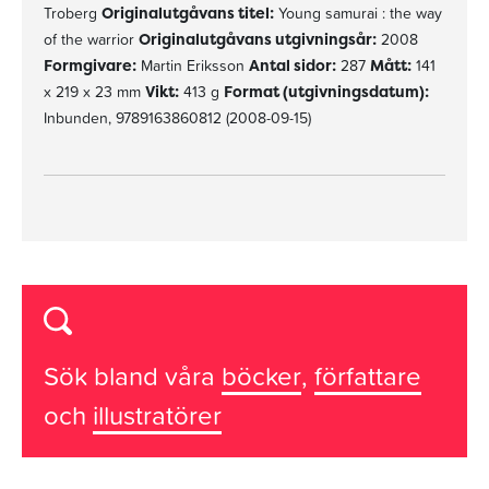
Troberg
Originalutgåvans titel:
Young samurai : the way
of the warrior
Originalutgåvans utgivningsår:
2008
Formgivare:
Martin Eriksson
Antal sidor:
287
Mått:
141
x 219 x 23 mm
Vikt:
413 g
Format (utgivningsdatum):
Inbunden, 9789163860812 (2008-09-15)
Sök bland våra
böcker
,
författare
och
illustratörer