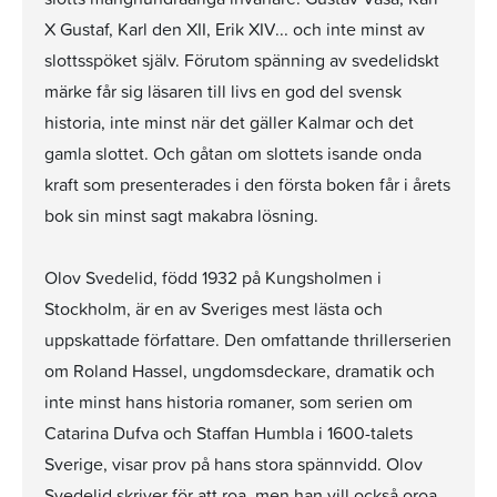
X Gustaf, Karl den XII, Erik XIV... och inte minst av
slottsspöket själv. Förutom spänning av svedelidskt
märke får sig läsaren till livs en god del svensk
historia, inte minst när det gäller Kalmar och det
gamla slottet. Och gåtan om slottets isande onda
kraft som presenterades i den första boken får i årets
bok sin minst sagt makabra lösning.
Olov Svedelid, född 1932 på Kungsholmen i
Stockholm, är en av Sveriges mest lästa och
uppskattade författare. Den omfattande thrillerserien
om Roland Hassel, ungdomsdeckare, dramatik och
inte minst hans historia romaner, som serien om
Catarina Dufva och Staffan Humbla i 1600-talets
Sverige, visar prov på hans stora spännvidd. Olov
Svedelid skriver för att roa, men han vill också oroa