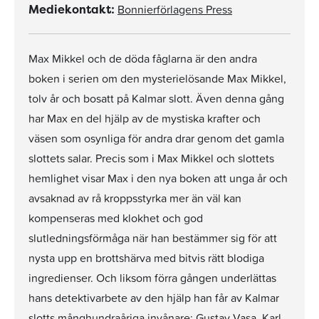
Bonnierförlagens Press
Mediekontakt:
Max Mikkel och de döda fåglarna är den andra
boken i serien om den mysterielösande Max Mikkel,
tolv år och bosatt på Kalmar slott. Även denna gång
har Max en del hjälp av de mystiska krafter och
väsen som osynliga för andra drar genom det gamla
slottets salar. Precis som i Max Mikkel och slottets
hemlighet visar Max i den nya boken att unga år och
avsaknad av rå kroppsstyrka mer än väl kan
kompenseras med klokhet och god
slutledningsförmåga när han bestämmer sig för att
nysta upp en brottshärva med bitvis rätt blodiga
ingredienser. Och liksom förra gången underlättas
hans detektivarbete av den hjälp han får av Kalmar
slotts månghundraåriga invånare: Gustav Vasa, Karl