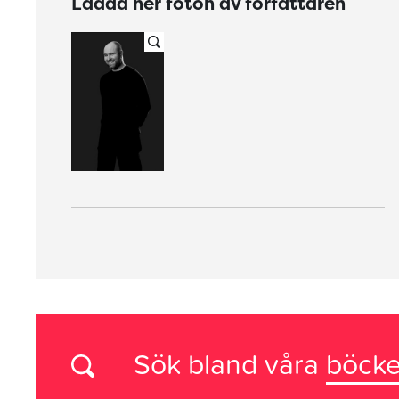
Ladda ner foton av författaren
Sök bland våra
böcke