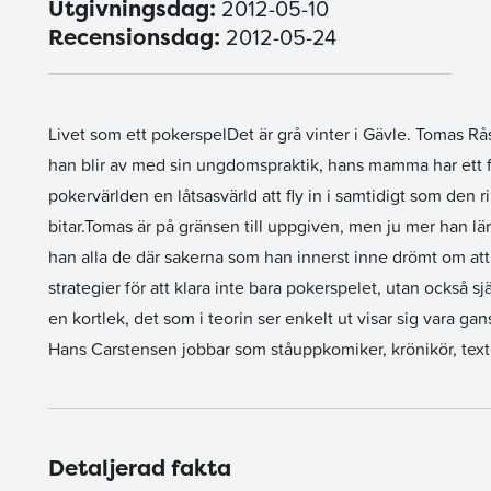
2012-05-10
Utgivningsdag:
2012-05-24
Recensionsdag:
Livet som ett pokerspelDet är grå vinter i Gävle. Tomas Rås
han blir av med sin ungdomspraktik, hans mamma har ett f
pokervärlden en låtsasvärld att fly in i samtidigt som den ri
bitar.Tomas är på gränsen till uppgiven, men ju mer han lär
han alla de där sakerna som han innerst inne drömt om att
strategier för att klara inte bara pokerspelet, utan också sj
en kortlek, det som i teorin ser enkelt ut visar sig vara ga
Hans Carstensen jobbar som ståuppkomiker, krönikör, textc
Detaljerad fakta