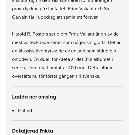
anslutit sig till den saxiska hären för att återigen
prova lyckan på slagfältet. Prins Valiant och Sir
Gawain får i uppdrag att samla ett försvar.
Harold R. Fosters serie om Prins Valiant är en av de
mest vältecknade serier som någonsin gjorts. Det är
en klassisk äventyrsserie av en sort som aldrig blir
omodern. En duell för Aleta är det 31:a albumet i
serien, som totalt omfattar 40 band. Detta album
översätts nu för första gången till svenska.
Ladda ner omslag
Häftad
Detaljerad fakta