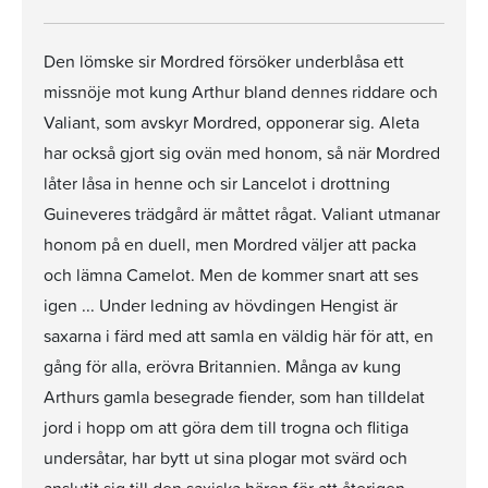
Den lömske sir Mordred försöker underblåsa ett
missnöje mot kung Arthur bland dennes riddare och
Valiant, som avskyr Mordred, opponerar sig. Aleta
har också gjort sig ovän med honom, så när Mordred
låter låsa in henne och sir Lancelot i drottning
Guineveres trädgård är måttet rågat. Valiant utmanar
honom på en duell, men Mordred väljer att packa
och lämna Camelot. Men de kommer snart att ses
igen ... Under ledning av hövdingen Hengist är
saxarna i färd med att samla en väldig här för att, en
gång för alla, erövra Britannien. Många av kung
Arthurs gamla besegrade fiender, som han tilldelat
jord i hopp om att göra dem till trogna och flitiga
undersåtar, har bytt ut sina plogar mot svärd och