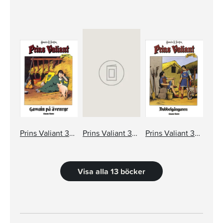
Prins Valiant 37: Gawain på äventyr
Prins Valiant 36: Den döde krigarens svärd
Prins Valiant 35: Dubbelgångaren
Visa alla 13 böcker