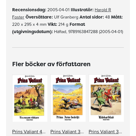
Recensionsdag:
2005-04-01
Illustratör:
Harold R
Foster
Översättare:
Ulf Granberg
Antal sidor:
48
Mått:
220 x 295 x 4 mm
Vikt:
214 g
Format
(utgivningsdatum):
Häftad, 9789163847288 (2005-04-01)
Fler böcker av författaren
Prins Valiant 40: En ensam riddare
Prins Valiant 38: Prins Ams bedrift
Prins Valiant 39: Riddarblod