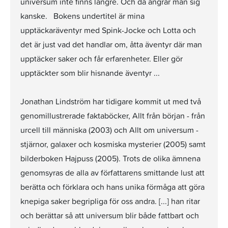
universum inte finns längre. Och då ångrar man sig
kanske. Bokens undertitel är mina
upptäckaräventyr med Spink-Jocke och Lotta och
det är just vad det handlar om, åtta äventyr där man
upptäcker saker och får erfarenheter. Eller gör
upptäckter som blir hisnande äventyr ...
Jonathan Lindström har tidigare kommit ut med två
genomillustrerade faktaböcker, Allt från början - från
urcell till människa (2003) och Allt om universum -
stjärnor, galaxer och kosmiska mysterier (2005) samt
bilderboken Hajpuss (2005). Trots de olika ämnena
genomsyras de alla av författarens smittande lust att
berätta och förklara och hans unika förmåga att göra
knepiga saker begripliga för oss andra. [...] han ritar
och berättar så att universum blir både fattbart och