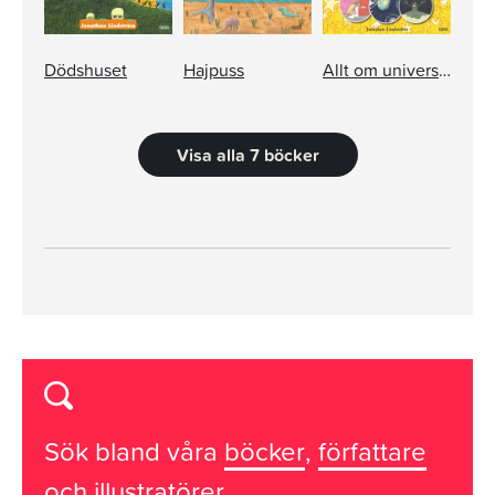
Dödshuset
Hajpuss
Allt om universum - stjärnor, galaxer och kosmiska mysterier
Visa alla 7 böcker
Sök bland våra
böcker
,
författare
och
illustratörer