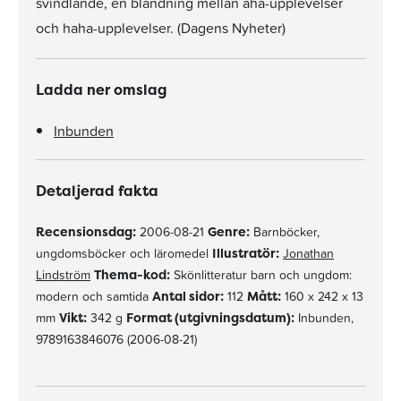
svindlande, en blandning mellan aha-upplevelser
och haha-upplevelser. (Dagens Nyheter)
Ladda ner omslag
Inbunden
Detaljerad fakta
Recensionsdag:
2006-08-21
Genre:
Barnböcker,
ungdomsböcker och läromedel
Illustratör:
Jonathan
Lindström
Thema-kod:
Skönlitteratur barn och ungdom:
modern och samtida
Antal sidor:
112
Mått:
160 x 242 x 13
mm
Vikt:
342 g
Format (utgivningsdatum):
Inbunden,
9789163846076 (2006-08-21)