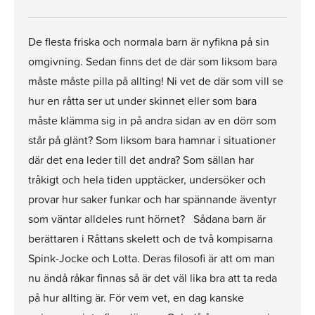
De flesta friska och normala barn är nyfikna på sin
omgivning. Sedan finns det de där som liksom bara
måste måste pilla på allting! Ni vet de där som vill se
hur en råtta ser ut under skinnet eller som bara
måste klämma sig in på andra sidan av en dörr som
står på glänt? Som liksom bara hamnar i situationer
där det ena leder till det andra? Som sällan har
tråkigt och hela tiden upptäcker, undersöker och
provar hur saker funkar och har spännande äventyr
som väntar alldeles runt hörnet? Sådana barn är
berättaren i Råttans skelett och de två kompisarna
Spink-Jocke och Lotta. Deras filosofi är att om man
nu ändå råkar finnas så är det väl lika bra att ta reda
på hur allting är. För vem vet, en dag kanske