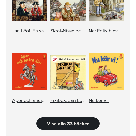
Jan Lööf. En samling sagor
Skrot-Nisse och hans nya vänner
När Felix blev stor
Apor och andra djur
Pixibox: Jan Lööf
Nu kör vi!
Visa alla 33 böcker