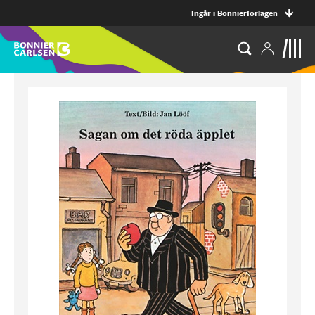
Ingår i Bonnierförlagen