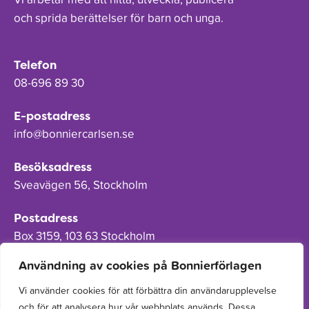
och sprida berättelser för barn och unga.
Telefon
08-696 89 30
E-postadress
info@bonniercarlsen.se
Besöksadress
Sveavägen 56, Stockholm
Postadress
Box 3159, 103 63 Stockholm
Användning av cookies på Bonnierförlagen
Vi använder cookies för att förbättra din användarupplevelse
och för att analysera hur vår webbplats används. Dessa