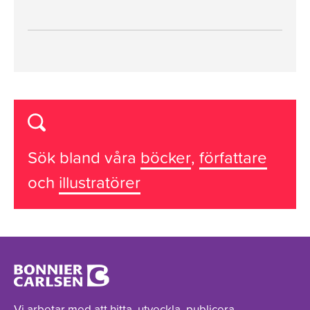
Sök bland våra
böcker
,
författare
och
illustratörer
Vi arbetar med att hitta, utveckla, publicera