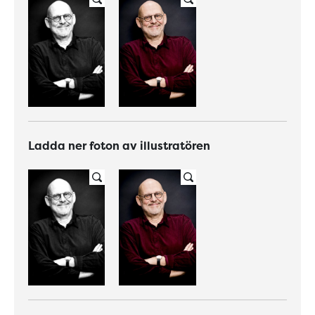
Ladda ner foton av illustratören