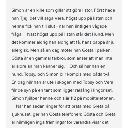
Simon är en kille som gillar att göra listor. Först hade
han Tjej, det vill säga Vera, högst upp på listan och
henne fick han till slut - när han äntligen vågade
fråga. Näst högst upp på listan står det Hund. Men
det kommer aldrig han aldrig att få, hans pappa är ju
allergisk. Men så en dag möter han Gösta i parken.
Gösta är en gammal farbror, som anser att man inte
är äldre än man känner sig. Och så har han en
hund, Topsy, och Simon blir kompis med båda två.
En dag när han är ute i skogen med Topsy och Vera
får de syn på en tant som ligger raklång i lingoriset.
Simon hjälper henne och slår 112 på mobiltelefonen.
När han sedan ringer för att prata med Greta på
sjukhuset, ger han Gösta telefonen: Gösta och Greta
är nämligen inga främlingar för varandra visar det