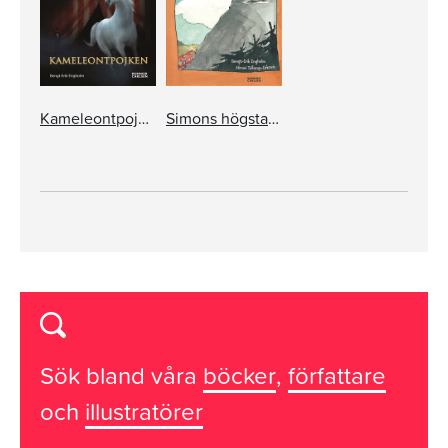
Kameleontpojken
Simons högsta önskan
Sök bland våra
böcker
,
författare
och
illustratörer