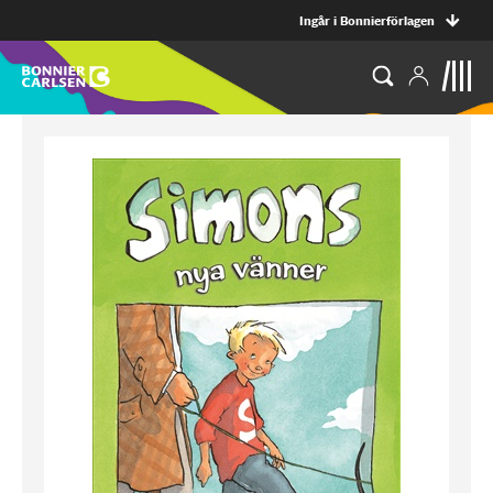
Ingår i Bonnierförlagen