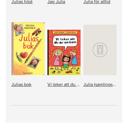
Julias höst
Jag Julia
Julia för alltid
Julias bok
Vi leker att du är en katt
Julia (samlingsvolym)