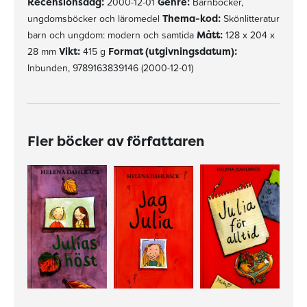
Recensionsdag:
2000-12-01
Genre:
Barnböcker,
ungdomsböcker och läromedel
Thema-kod:
Skönlitteratur
barn och ungdom: modern och samtida
Mått:
128 x 204 x
28 mm
Vikt:
415 g
Format (utgivningsdatum):
Inbunden, 9789163839146 (2000-12-01)
Fler böcker av författaren