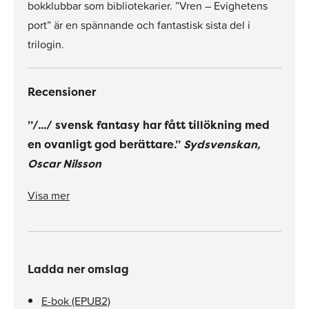
bokklubbar som bibliotekarier. ”Vren – Evighetens
port” är en spännande och fantastisk sista del i
trilogin.
Recensioner
”/.../ svensk fantasy har fått tillökning med
en ovanligt god berättare.”
Sydsvenskan,
Oscar Nilsson
"Vrenerna i fördjupad skildring /.../ Trilogin får ett lyckligt slut som inte är likt något annat jag läst i en ungdomsroman."
Visa mer
Ladda ner omslag
E-bok (EPUB2)