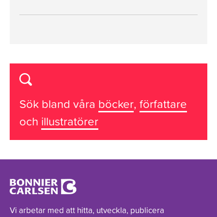
Sök bland våra
böcker
,
författare
och
illustratörer
Vi arbetar med att hitta, utveckla, publicera