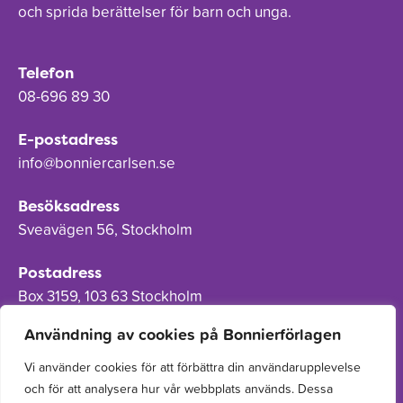
och sprida berättelser för barn och unga.
Telefon
08-696 89 30
E-postadress
info@bonniercarlsen.se
Besöksadress
Sveavägen 56, Stockholm
Postadress
Box 3159, 103 63 Stockholm
Användning av cookies på Bonnierförlagen
Vi använder cookies för att förbättra din användarupplevelse
och för att analysera hur vår webbplats används. Dessa
Om Bonnierförlagen