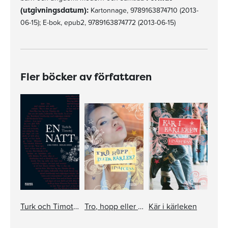
(utgivningsdatum):
Kartonnage, 9789163874710 (2013-
06-15); E-bok, epub2, 9789163874772 (2013-06-15)
Fler böcker av författaren
Turk och Timotej - En natt
Tro, hopp eller kärlek?
Kär i kärleken