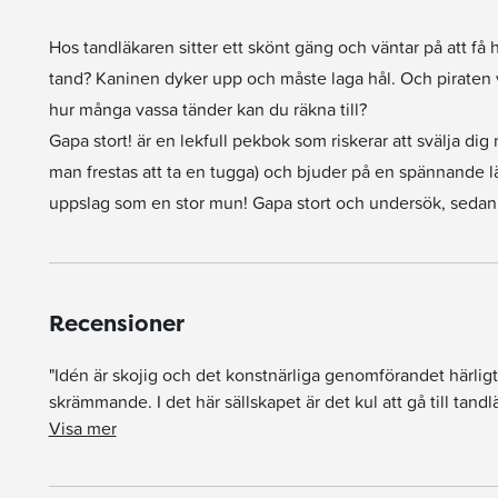
Hos tandläkaren sitter ett skönt gäng och väntar på att få 
tand? Kaninen dyker upp och måste laga hål. Och piraten vi
hur många vassa tänder kan du räkna till?
Gapa stort! är en lekfull pekbok som riskerar att svälja dig
man frestas att ta en tugga) och bjuder på en spännande 
uppslag som en stor mun! Gapa stort och undersök, sedan ä
Recensioner
"Idén är skojig och det konstnärliga genomförandet härligt
skrämmande. I det här sällskapet är det kul att gå till tand
"Perfekt present till den som just varit på sitt första tandläkarbesök. Lika rolig – om inte roligare – är samma duos 'Vad äter du monster?' Kolla in den, det är en order från mig och barnen!"
"Hade jag som mamma fått bestämma hade nog inte den här boken blivit en favorit där hemma, men nu 
Rebecka Jodrén, Tranås tidning
"Idén är skojig och det konstnärliga genomförandet härligt ... lockande och spännande utan att vara skrämmande. I
Visa mer