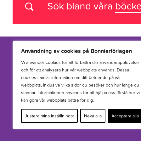
Sök bland våra
böcke
Användning av cookies på Bonnierförlagen
Vi använder cookies för att förbättra din användarupplevelse
Vi arbetar med att hitta, utveckla, publicera och sprida
och för att analysera hur vår webbplats används. Dessa
berättelser för barn och unga.
cookies samlar information om ditt beteende på vår
webbplats, inklusive vilka sidor du besöker och hur länge du
stannar. Informationen används för att hjälpa oss förstå hur vi
kan göra vår webbplats bättre för dig.
Justera mina inställningar
Neka alla
Acceptera alla