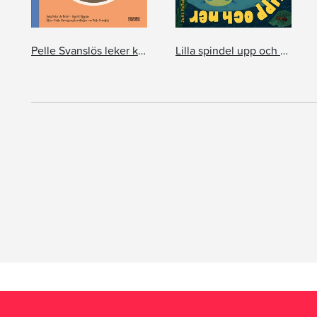
Pelle Svanslös leker kurragömma
Lilla spindel upp och ner