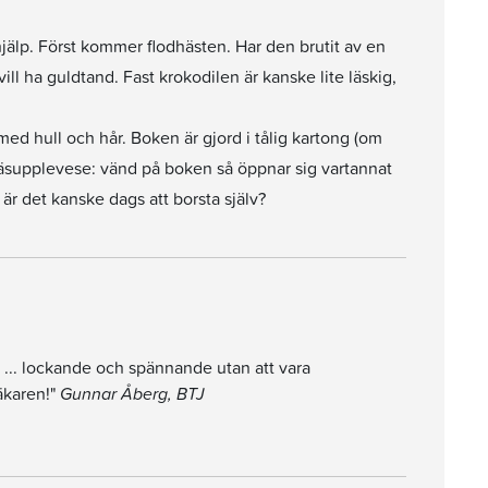
hjälp. Först kommer flodhästen. Har den brutit av en
ll ha guldtand. Fast krokodilen är kanske lite läskig,
 med hull och hår. Boken är gjord i tålig kartong (om
läsupplevese: vänd på boken så öppnar sig vartannat
r det kanske dags att borsta själv?
 ... lockande och spännande utan att vara
läkaren!"
Gunnar Åberg, BTJ
är det ju inte jag som ska gilla utan 1,5-åringen – och han älskar den."
 det här sällskapet är det kul att gå till tandläkaren!"