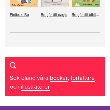
Pixibox: Bo
Bo går till dagis
Bo går till biblioteket
Sök bland våra
böcker
,
författare
och
illustratörer