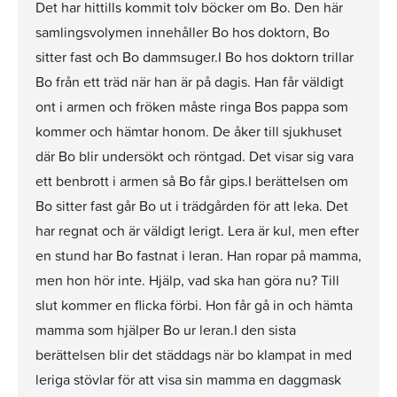
Det har hittills kommit tolv böcker om Bo. Den här
samlingsvolymen innehåller Bo hos doktorn, Bo
sitter fast och Bo dammsuger.I Bo hos doktorn trillar
Bo från ett träd när han är på dagis. Han får väldigt
ont i armen och fröken måste ringa Bos pappa som
kommer och hämtar honom. De åker till sjukhuset
där Bo blir undersökt och röntgad. Det visar sig vara
ett benbrott i armen så Bo får gips.I berättelsen om
Bo sitter fast går Bo ut i trädgården för att leka. Det
har regnat och är väldigt lerigt. Lera är kul, men efter
en stund har Bo fastnat i leran. Han ropar på mamma,
men hon hör inte. Hjälp, vad ska han göra nu? Till
slut kommer en flicka förbi. Hon får gå in och hämta
mamma som hjälper Bo ur leran.I den sista
berättelsen blir det städdags när bo klampat in med
leriga stövlar för att visa sin mamma en daggmask