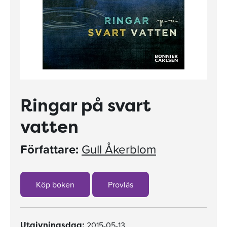
Ringar på svart
vatten
Författare:
Gull Åkerblom
Köp boken
Provläs
2015-05-13
Utgivningsdag: