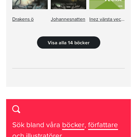
Drakens ö
Johannesnatten
Inez värsta vecka
Visa alla 14 böcker
Sök bland våra
böcker
,
författare
och
illustratörer