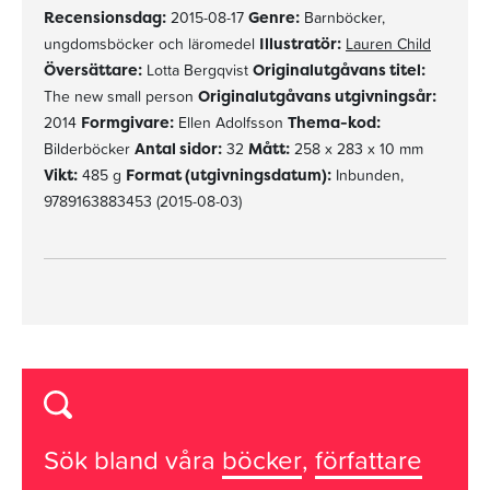
Recensionsdag:
2015-08-17
Genre:
Barnböcker,
ungdomsböcker och läromedel
Illustratör:
Lauren Child
Översättare:
Lotta Bergqvist
Originalutgåvans titel:
The new small person
Originalutgåvans utgivningsår:
2014
Formgivare:
Ellen Adolfsson
Thema-kod:
Bilderböcker
Antal sidor:
32
Mått:
258 x 283 x 10 mm
Vikt:
485 g
Format (utgivningsdatum):
Inbunden,
9789163883453 (2015-08-03)
Sök bland våra
böcker
,
författare