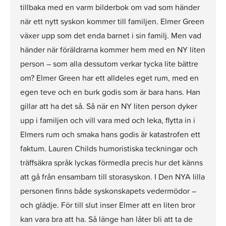
tillbaka med en varm bilderbok om vad som händer
när ett nytt syskon kommer till familjen. Elmer Green
växer upp som det enda barnet i sin familj. Men vad
händer när föräldrarna kommer hem med en NY liten
person – som alla dessutom verkar tycka lite bättre
om? Elmer Green har ett alldeles eget rum, med en
egen teve och en burk godis som är bara hans. Han
gillar att ha det så. Så när en NY liten person dyker
upp i familjen och vill vara med och leka, flytta in i
Elmers rum och smaka hans godis är katastrofen ett
faktum. Lauren Childs humoristiska teckningar och
träffsäkra språk lyckas förmedla precis hur det känns
att gå från ensambarn till storasyskon. I Den NYA lilla
personen finns både syskonskapets vedermödor –
och glädje. För till slut inser Elmer att en liten bror
kan vara bra att ha. Så länge han låter bli att ta de