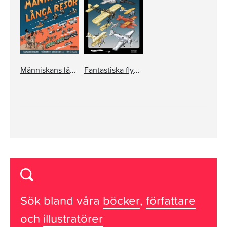
Människans långa resor
Fantastiska flygplan
Sök bland våra
böcker
,
författare
och
illustratörer