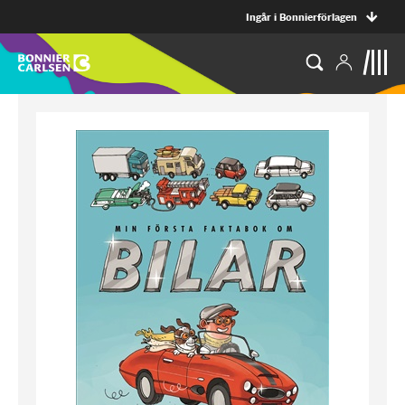
Ingår i Bonnierförlagen