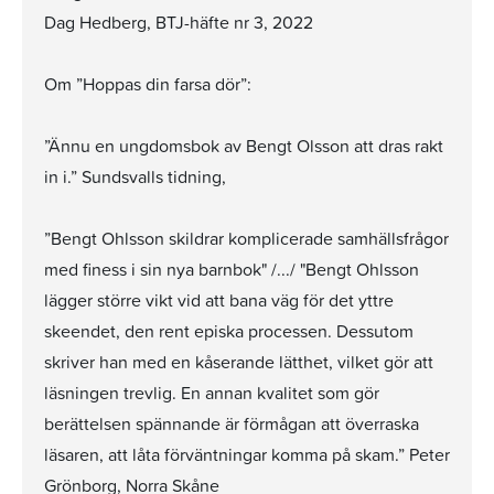
Dag Hedberg, BTJ-häfte nr 3, 2022
Om ”Hoppas din farsa dör”:
”Ännu en ungdomsbok av Bengt Olsson att dras rakt
in i.” Sundsvalls tidning,
”Bengt Ohlsson skildrar komplicerade samhällsfrågor
med finess i sin nya barnbok" /.../ "Bengt Ohlsson
lägger större vikt vid att bana väg för det yttre
skeendet, den rent episka processen. Dessutom
skriver han med en kåserande lätthet, vilket gör att
läsningen trevlig. En annan kvalitet som gör
berättelsen spännande är förmågan att överraska
läsaren, att låta förväntningar komma på skam.” Peter
Grönborg, Norra Skåne