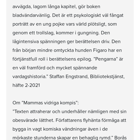
avvägda, lagom långa kapitel, gör boken
bladvändarvänlig. Det är ett psykologiskt väl fångat
porträtt av en ung pojke vars värld plötsligt, som
genom ett trollslag, kommer i gungning. Den
lågintensiva spänningen ger berättelsen driv. Den
från början mindre omtyckta hunden Figaro har en
förtjänstfull roll i berättelsens epilog. ”Pengarna” är
en väl framförd och mycket spännande
vardagshistoria.” Staffan Engstrand, Bibliotekstjänst,
häfte 2-2021
Om ”Mammas vidriga kompis”:
”Texten attraherar och underhåller nämligen med sin
obesvärade lätthet. Författarens flyhänta förmåga att
bygga in vagt komiska vändningar även i de
mörkaste stunderna skapar en behaglig rymd.” Borås