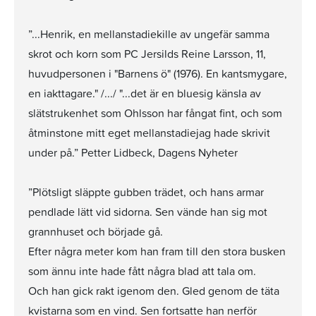
”...Henrik, en mellanstadiekille av ungefär samma
skrot och korn som PC Jersilds Reine Larsson, 11,
huvudpersonen i "Barnens ö" (1976). En kantsmygare,
en iakttagare." /.../ "...det är en bluesig känsla av
slätstrukenhet som Ohlsson har fångat fint, och som
åtminstone mitt eget mellanstadiejag hade skrivit
under på.” Petter Lidbeck, Dagens Nyheter
”Plötsligt släppte gubben trädet, och hans armar
pendlade lätt vid sidorna. Sen vände han sig mot
grannhuset och började gå.
Efter några meter kom han fram till den stora busken
som ännu inte hade fått några blad att tala om.
Och han gick rakt igenom den. Gled genom de täta
kvistarna som en vind. Sen fortsatte han nerför