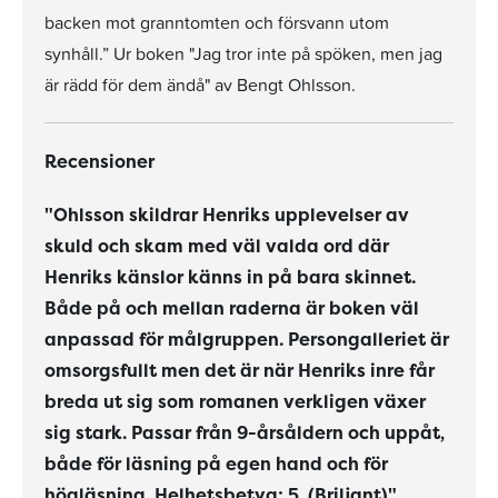
backen mot granntomten och försvann utom
synhåll.” Ur boken "Jag tror inte på spöken, men jag
är rädd för dem ändå" av Bengt Ohlsson.
Recensioner
"Ohlsson skildrar Henriks upplevelser av
skuld och skam med väl valda ord där
Henriks känslor känns in på bara skinnet.
Både på och mellan raderna är boken väl
anpassad för målgruppen. Persongalleriet är
omsorgsfullt men det är när Henriks inre får
breda ut sig som romanen verkligen växer
sig stark. Passar från 9-årsåldern och uppåt,
både för läsning på egen hand och för
högläsning.
Helhetsbetyg: 5. (Briljant)"