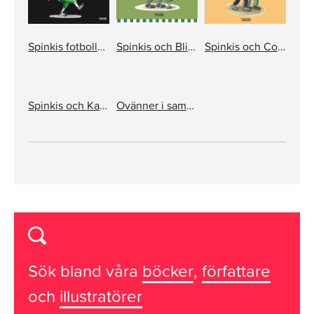
Spinkis fotbolls-ABC
Spinkis och Blixten
Spinkis och Costas
Spinkis och Katta
Ovänner i samma lag
Sök bland våra
böcker
,
författare
och
illustratörer