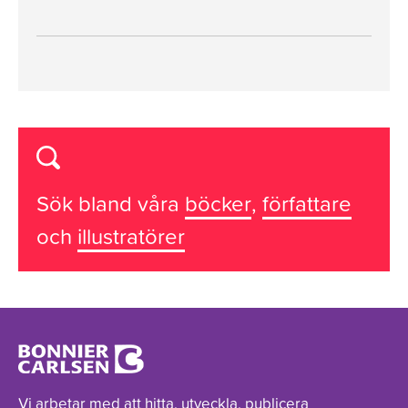
Sök bland våra
böcker
,
författare
och
illustratörer
Vi arbetar med att hitta, utveckla, publicera