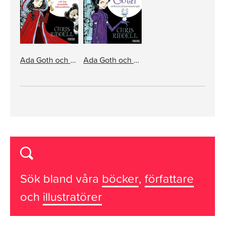
Ada Goth och den fruktansvärda fullmånefesten
Ada Goth och mysteriet på Gasta-Gorma herrgård
Sök bland våra
böcker
,
författare
och
illustratörer