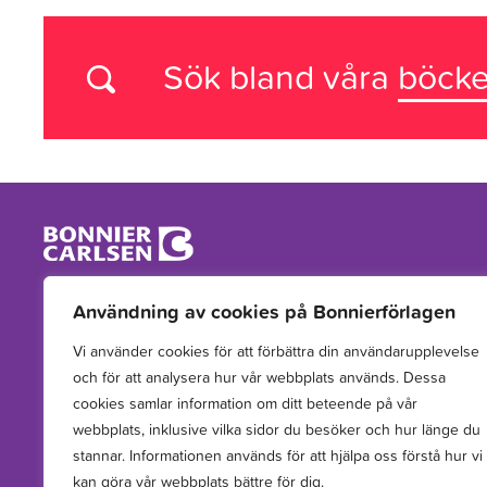
Sök bland våra
böcke
Vi arbetar med att hitta, utveckla, publicera och sprida
Användning av cookies på Bonnierförlagen
berättelser för barn och unga.
Vi använder cookies för att förbättra din användarupplevelse
och för att analysera hur vår webbplats används. Dessa
cookies samlar information om ditt beteende på vår
webbplats, inklusive vilka sidor du besöker och hur länge du
stannar. Informationen används för att hjälpa oss förstå hur vi
kan göra vår webbplats bättre för dig.