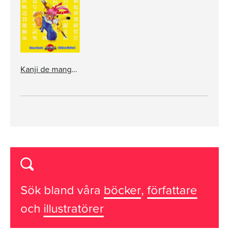
Kanji de manga 3 - Lär dig japanska!
Sök bland våra
böcker
,
författare
och
illustratörer