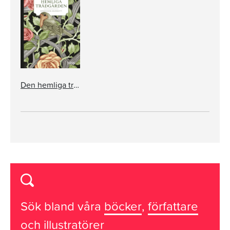
Den hemliga trädgården
Sök bland våra
böcker
,
författare
och
illustratörer