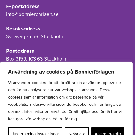
E-postadress
info@bonniercarlsen.se
Besöksadress
Sveavägen 56, Stockholm
Postadress
Box 3159, 103 63 Stockholm
Användning av cookies på Bonnierförlagen
Vi använder cookies för att förbättra din användarupplevelse
och för att analysera hur vår webbplats används. Dessa
Om Bonnierförlagen
cookies samlar information om ditt beteende på vår
Cookies
webbplats, inklusive vilka sidor du besöker och hur länge du
stannar. Informationen används för att hjälpa oss förstå hur vi
Integritetspolicy
kan göra vår webbplats bättre för dig.
Justera mina inställningar
Neka alla
Acceptera alla