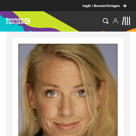
Ingår i Bonnierförlagen