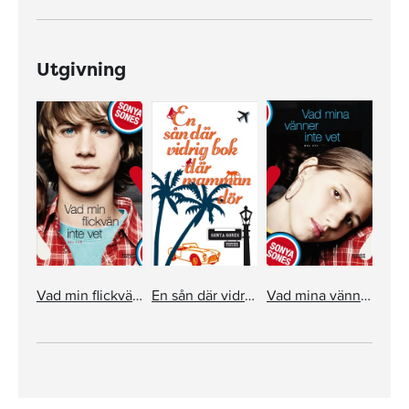
Utgivning
Vad min flickvän inte vet
En sån där vidrig bok där mamman dör
Vad mina vänner inte vet