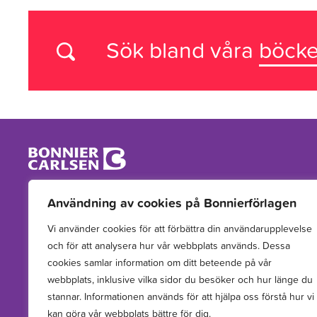
Sök bland våra
böcke
Vi arbetar med att hitta, utveckla, publicera och sprida
Användning av cookies på Bonnierförlagen
berättelser för barn och unga.
Vi använder cookies för att förbättra din användarupplevelse
och för att analysera hur vår webbplats används. Dessa
cookies samlar information om ditt beteende på vår
webbplats, inklusive vilka sidor du besöker och hur länge du
stannar. Informationen används för att hjälpa oss förstå hur vi
kan göra vår webbplats bättre för dig.