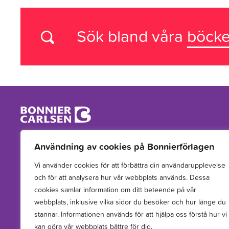
Sök bland våra
böcke
Vi arbetar med att hitta, utveckla, publicera och sprida
Användning av cookies på Bonnierförlagen
berättelser för barn och unga.
Vi använder cookies för att förbättra din användarupplevelse
och för att analysera hur vår webbplats används. Dessa
cookies samlar information om ditt beteende på vår
webbplats, inklusive vilka sidor du besöker och hur länge du
stannar. Informationen används för att hjälpa oss förstå hur vi
kan göra vår webbplats bättre för dig.