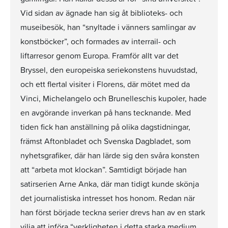
Vid sidan av ägnade han sig åt biblioteks- och
museibesök, han “snyltade i vänners samlingar av
konstböcker”, och formades av interrail- och
liftarresor genom Europa. Framför allt var det
Bryssel, den europeiska seriekonstens huvudstad,
och ett flertal visiter i Florens, där mötet med da
Vinci, Michelangelo och Brunelleschis kupoler, hade
en avgörande inverkan på hans tecknande. Med
tiden fick han anställning på olika dagstidningar,
främst Aftonbladet och Svenska Dagbladet, som
nyhetsgrafiker, där han lärde sig den svåra konsten
att “arbeta mot klockan”. Samtidigt började han
satirserien Arne Anka, där man tidigt kunde skönja
det journalistiska intresset hos honom. Redan när
han först började teckna serier drevs han av en stark
vilja att införa “verkligheten i detta starka medium,