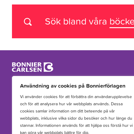
Sök bland våra
böcke
Vi arbetar med att hitta, utveckla, publicera och sprida
Användning av cookies på Bonnierförlagen
berättelser för barn och unga.
Vi använder cookies för att förbättra din användarupplevelse
och för att analysera hur vår webbplats används. Dessa
cookies samlar information om ditt beteende på vår
webbplats, inklusive vilka sidor du besöker och hur länge du
stannar. Informationen används för att hjälpa oss förstå hur vi
kan göra vår webbplats bättre för dig.