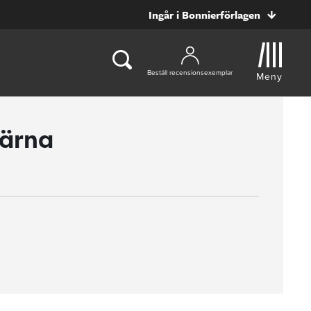
Ingår i Bonnierförlagen
Beställ recensionsexemplar
Meny
järna