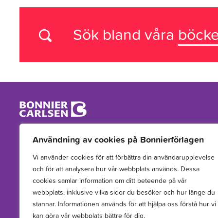
Sök bland våra
böcke
Vi arbetar med att hitta, utveckla, publicera och sprida
Användning av cookies på Bonnierförlagen
berättelser för barn och unga.
Vi använder cookies för att förbättra din användarupplevelse
och för att analysera hur vår webbplats används. Dessa
cookies samlar information om ditt beteende på vår
webbplats, inklusive vilka sidor du besöker och hur länge du
stannar. Informationen används för att hjälpa oss förstå hur vi
kan göra vår webbplats bättre för dig.