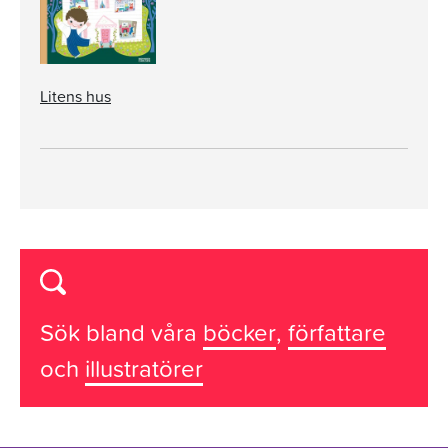
Litens hus
Sök bland våra
böcker
,
författare
och
illustratörer