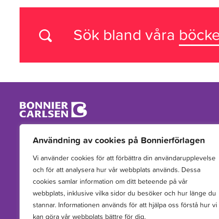
Sök bland våra
böcke
Vi arbetar med att hitta, utveckla, publicera och sprida
Användning av cookies på Bonnierförlagen
berättelser för barn och unga.
Vi använder cookies för att förbättra din användarupplevelse
och för att analysera hur vår webbplats används. Dessa
cookies samlar information om ditt beteende på vår
webbplats, inklusive vilka sidor du besöker och hur länge du
stannar. Informationen används för att hjälpa oss förstå hur vi
kan göra vår webbplats bättre för dig.