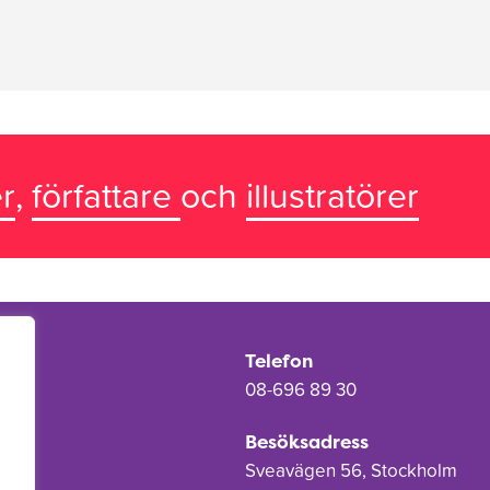
r
,
författare
och
illustratörer
Telefon
08-696 89 30
Besöksadress
Sveavägen 56, Stockholm