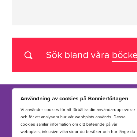
Sök bland våra
böcke
Användning av cookies på Bonnierförlagen
Vi använder cookies för att förbättra din användarupplevelse
Vi arbetar med att hitta, utveckla, publicera och sprida
och för att analysera hur vår webbplats används. Dessa
berättelser för barn och unga.
cookies samlar information om ditt beteende på vår
webbplats, inklusive vilka sidor du besöker och hur länge du