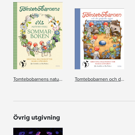
Tomtebobarnens naturpyssel: sommarboken
Tomtebobarnen och det gåtfulla ägget
Övrig utgivning