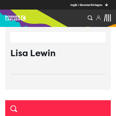
Ingår i Bonnierförlagen
Lisa Lewin