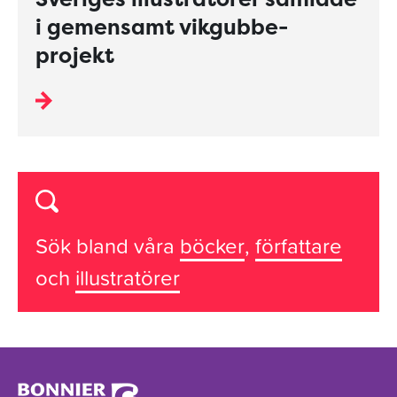
i gemensamt vikgubbe-
projekt
Sök bland våra
böcker
,
författare
och
illustratörer