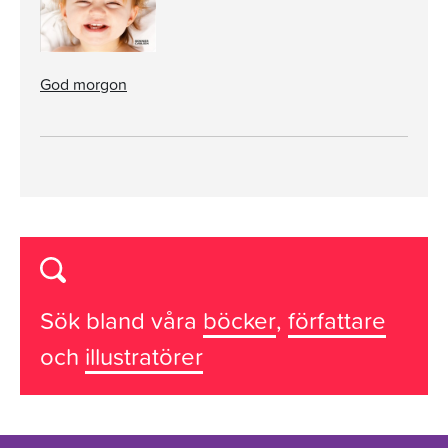
God morgon
Sök bland våra
böcker
,
författare
och
illustratörer