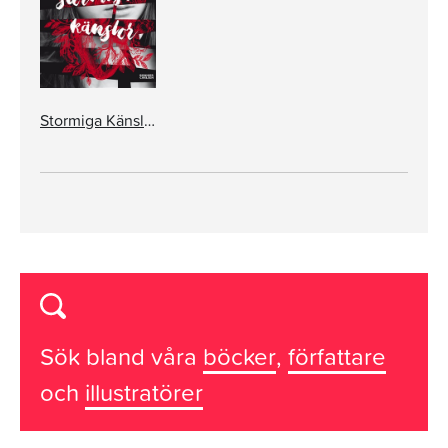
Stormiga Känslor
Sök bland våra
böcker
,
författare
och
illustratörer