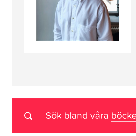
Sök bland våra
böcke