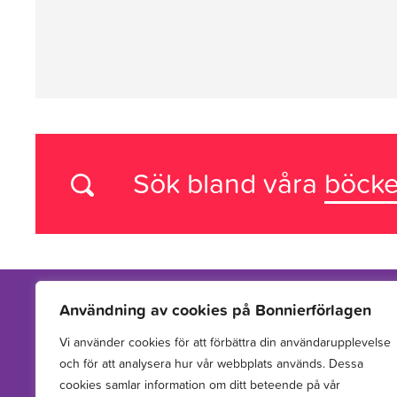
Sök bland våra
böcke
Användning av cookies på Bonnierförlagen
Vi använder cookies för att förbättra din användarupplevelse
Vi arbetar med att hitta, utveckla, publicera och sprida
och för att analysera hur vår webbplats används. Dessa
berättelser för barn och unga.
cookies samlar information om ditt beteende på vår