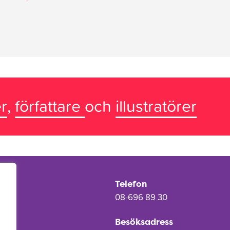
r
,
författare
och
illustratörer
Telefon
08-696 89 30
Besöksadress