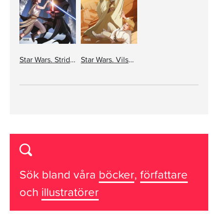
Star Wars. Striden i skogen
Star Wars. Vilse på Tatooine
Sök bland våra
böcker
,
författare
och
illustratörer