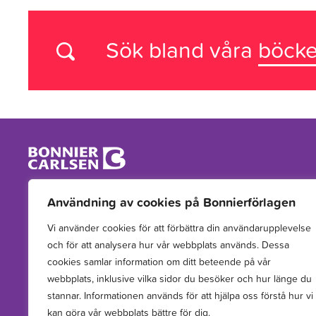
Sök bland våra
böcke
Vi arbetar med att hitta, utveckla, publicera och sprida
Användning av cookies på Bonnierförlagen
berättelser för barn och unga.
Vi använder cookies för att förbättra din användarupplevelse
och för att analysera hur vår webbplats används. Dessa
cookies samlar information om ditt beteende på vår
webbplats, inklusive vilka sidor du besöker och hur länge du
stannar. Informationen används för att hjälpa oss förstå hur vi
kan göra vår webbplats bättre för dig.