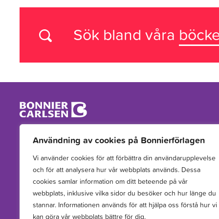
Sök bland våra
böcke
Vi arbetar med att hitta, utveckla, publicera och sprida
Användning av cookies på Bonnierförlagen
berättelser för barn och unga.
Vi använder cookies för att förbättra din användarupplevelse
och för att analysera hur vår webbplats används. Dessa
cookies samlar information om ditt beteende på vår
webbplats, inklusive vilka sidor du besöker och hur länge du
stannar. Informationen används för att hjälpa oss förstå hur vi
kan göra vår webbplats bättre för dig.