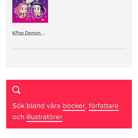
KPop Demon Hunters: Till fansen!
Sök bland våra
böcker
,
författare
och
illustratörer