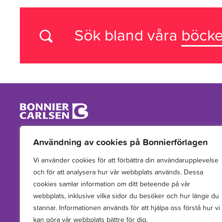
Sök bland våra
böcke
Vi arbetar med att hitta, utveckla, publicera och sprida
Användning av cookies på Bonnierförlagen
berättelser för barn och unga.
Vi använder cookies för att förbättra din användarupplevelse
och för att analysera hur vår webbplats används. Dessa
cookies samlar information om ditt beteende på vår
webbplats, inklusive vilka sidor du besöker och hur länge du
stannar. Informationen används för att hjälpa oss förstå hur vi
kan göra vår webbplats bättre för dig.